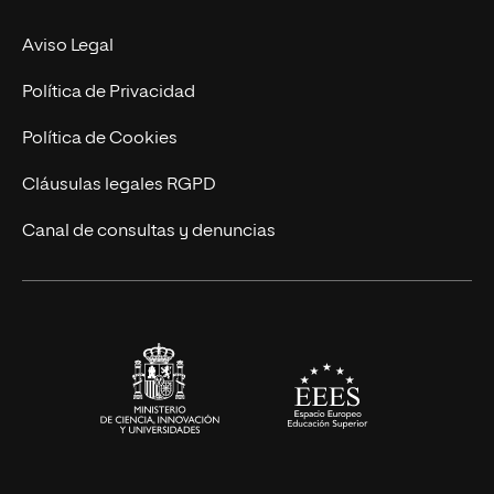
Experto Universitario
Nuestro Equipo
Aviso Legal
Postgrados
Trabaja en UNIR
Política de Privacidad
Cursos Universitarios
Actualidad
Política de Cookies
UNIR Revista
Cláusulas legales RGPD
Eventos
Canal de consultas y denuncias
Alianzas corporativas
Sala de prensa
Contacto