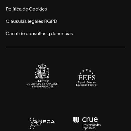
Cursos Universitarios
Actualidad
Política de Cookies
UNIR Revista
Cláusulas legales RGPD
Eventos
Canal de consultas y denuncias
Alianzas corporativas
Sala de prensa
Contacto