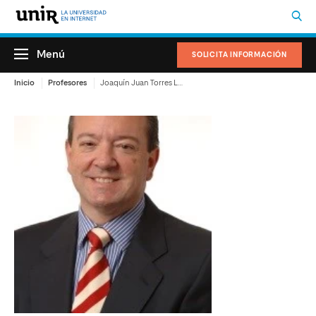
Menú
SOLICITA INFORMACIÓN
Inicio
Profesores
Joaquín Juan Torres Lacambra