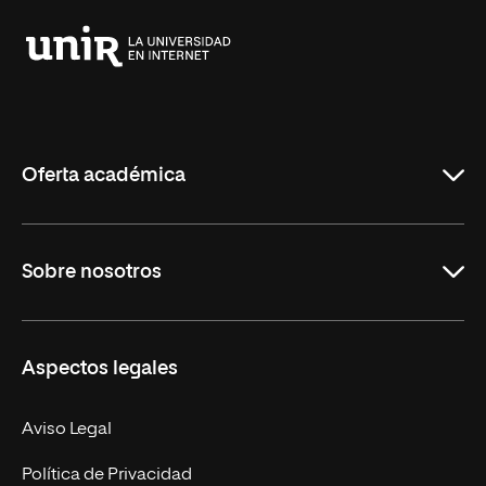
Universidad
Internacional
de
La
Rioja
Oferta académica
Grados
Sobre nosotros
Másteres Oficiales
Másteres Propios
Misión y Valores
Aspectos legales
Doctorados
Facultades
Experto Universitario
Nuestro Equipo
Aviso Legal
Postgrados
Trabaja en UNIR
Política de Privacidad