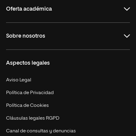
Rioja
Oferta académica
Grados
Sobre nosotros
Másteres Oficiales
Másteres Propios
Misión y Valores
Aspectos legales
Doctorados
Facultades
Experto Universitario
Nuestro Equipo
Aviso Legal
Postgrados
Trabaja en UNIR
Política de Privacidad
Cursos Universitarios
Actualidad
Política de Cookies
UNIR Revista
Cláusulas legales RGPD
Eventos
Canal de consultas y denuncias