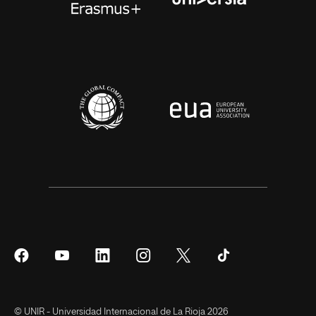
Síguenos
Síguenos
Síguenos
Síguenos
Síguenos
Síguenos
en
en
en
en
en
en
Facebook
YouTube
LinkedIn
Instagram
Twitter
Tiktok
© UNIR - Universidad Internacional de La Rioja 2026