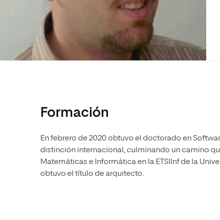
Diseño
Ingeniería y Tecnología
Ciencias P
Escuela de Humanidades
Ofici
Ciencias de la Salud
Diseño
Internacio
Inter
Normas de Organización y
Ciencias Sociales
Ciencias de la Salud
Funcionamiento
Humanidades
Ciencias Sociales
Artes
Humanidades
Música
Artes
Música
Formación
En febrero de 2020 obtuvo el doctorado en Softw
distinción internacional, culminando un camino q
Matemáticas e Informática en la ETSIInf de la Univ
obtuvo el título de arquitecto.