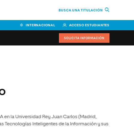
BUSCA UNA TITULACIÓN
INTERNACIONAL
ACCESO ESTUDIANTES
SOLICITA INFORMACIÓN
Facultad de Ciencias de la
Educación y Humanidades
Facultad de Ciencias de la
ro
Salud
Facultad de Economía y
Empresa
IA en la Universidad Rey Juan Carlos (Madrid,
Escuela Superior de Ingeniería
y Tecnología (ESIT)
s Tecnologías Inteligentes de la Información y sus
Facultad de Derecho