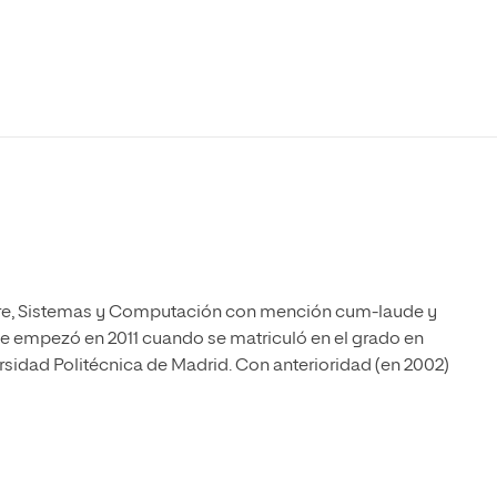
Máster Universitario en Psicopedagogía
olíticas y Relaciones
Acceso universitario para
na de Movilidad
nales
mayores
nacional
Máster Universitario en Atención Temprana y
Desarrollo Infantil
Máster Universitario en Enseñanza de Español
como Lengua Extranjera (ELE)
are, Sistemas y Computación con mención cum-laude y
ue empezó en 2011 cuando se matriculó en el grado en
ersidad Politécnica de Madrid. Con anterioridad (en 2002)