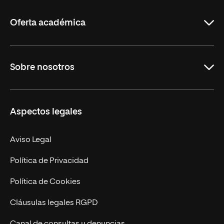
La
Rioja
Oferta académica
Grados
Sobre nosotros
Másteres Oficiales
Másteres Propios
Misión y Valores
Aspectos legales
Doctorados
Facultades
Experto Universitario
Nuestro Equipo
Aviso Legal
Postgrados
Trabaja en UNIR
Política de Privacidad
Cursos Universitarios
Actualidad
Política de Cookies
UNIR Revista
Cláusulas legales RGPD
Eventos