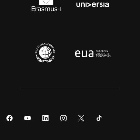
Síguenos
Síguenos
Síguenos
Síguenos
Síguenos
Síguenos
en
en
en
en
en
en
Facebook
YouTube
LinkedIn
Instagram
Twitter
Tiktok