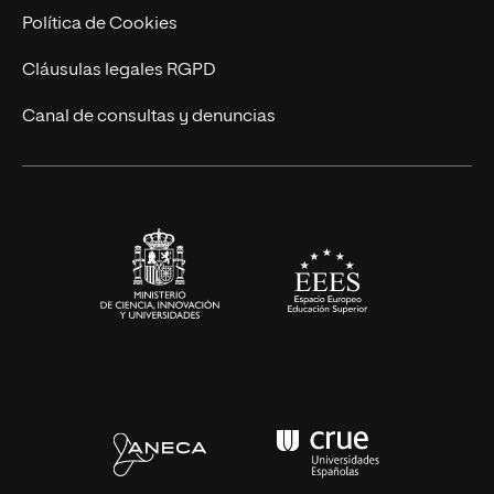
Cursos Universitarios
Actualidad
Política de Cookies
UNIR Revista
Cláusulas legales RGPD
Eventos
Canal de consultas y denuncias
Alianzas corporativas
Sala de prensa
Contacto