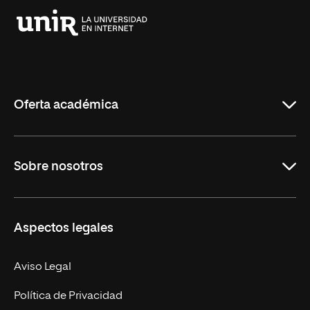
Universidad
Internacional
de
La
Rioja
Oferta académica
Grados
Sobre nosotros
Másteres Oficiales
Másteres Propios
Misión y Valores
Aspectos legales
Doctorados
Facultades
Experto Universitario
Nuestro Equipo
Aviso Legal
Postgrados
Trabaja en UNIR
Política de Privacidad