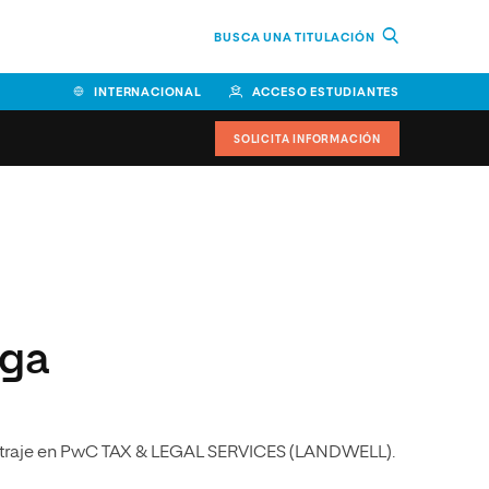
BUSCA UNA TITULACIÓN
INTERNACIONAL
ACCESO ESTUDIANTES
SOLICITA INFORMACIÓN
Facultad de Ciencias de la
Educación y Humanidades
Facultad de Ciencias de la
Salud
aga
Facultad de Economía y
Empresa
Escuela Superior de Ingeniería
y Tecnología (ESIT)
bitraje en PwC TAX & LEGAL SERVICES (LANDWELL).
Facultad de Derecho