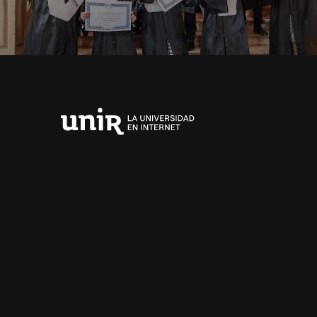
Universidad
Internacional
de
La
Rioja