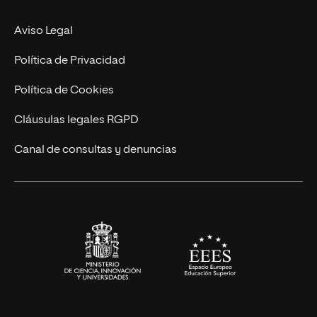
Experto Universitario
Nuestro Equipo
Aviso Legal
Postgrados
Trabaja en UNIR
Política de Privacidad
Cursos Universitarios
Actualidad
Política de Cookies
UNIR Revista
Cláusulas legales RGPD
Eventos
Canal de consultas y denuncias
Alianzas corporativas
Sala de prensa
Contacto