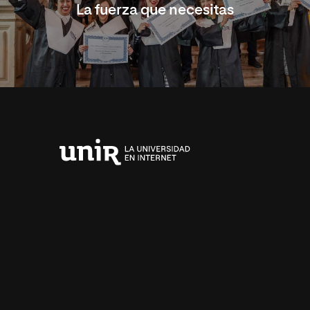
La fuerza que necesitas
Universidad
Internacional
de
La
Rioja