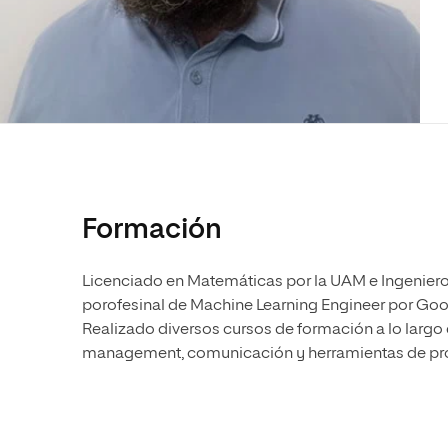
Diseño
Ingeniería y Tecnología
Ciencias P
Escuela de Humanidades
Ofici
Ciencias de la Salud
Diseño
Internacio
Inter
Normas de Organización y
Ciencias Sociales
Ciencias de la Salud
Funcionamiento
Humanidades
Ciencias Sociales
Artes
Humanidades
Música
Artes
Música
Formación
Licenciado en Matemáticas por la UAM e Ingeniero
porofesinal de Machine Learning Engineer por Goog
Realizado diversos cursos de formación a lo largo 
management, comunicación y herramientas de pr