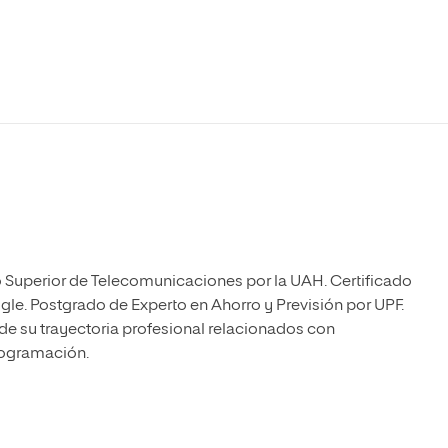
Máster Universitario en Psicopedagogía
olíticas y Relaciones
Acceso universitario para
na de Movilidad
nales
mayores
nacional
Máster Universitario en Atención Temprana y
Desarrollo Infantil
Máster Universitario en Enseñanza de Español
como Lengua Extranjera (ELE)
 Superior de Telecomunicaciones por la UAH. Certificado
le. Postgrado de Experto en Ahorro y Previsión por UPF.
de su trayectoria profesional relacionados con
ogramación.