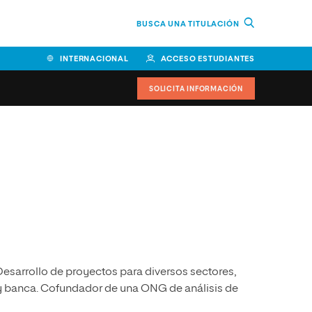
BUSCA UNA TITULACIÓN
INTERNACIONAL
ACCESO ESTUDIANTES
SOLICITA INFORMACIÓN
Facultad de Ciencias de la
Educación y Humanidades
Facultad de Ciencias de la
Salud
Facultad de Economía y
Empresa
 Desarrollo de proyectos para diversos sectores,
Escuela Superior de Ingeniería
y Tecnología (ESIT)
y banca. Cofundador de una ONG de análisis de
Facultad de Derecho