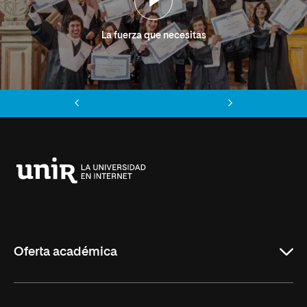
La fuerza que necesitas
Anterior
Siguiente
Universidad
Internacional
de
La
Rioja
Oferta académica
Grados