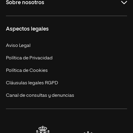
Sobre nosotros
Másteres Oficiales
Másteres Propios
Misión y Valores
Aspectos legales
Doctorados
Facultades
Experto Universitario
Nuestro Equipo
Aviso Legal
Postgrados
Trabaja en UNIR
Política de Privacidad
Cursos Universitarios
Actualidad
Política de Cookies
UNIR Revista
Cláusulas legales RGPD
Eventos
Canal de consultas y denuncias
Alianzas corporativas
Sala de prensa
Contacto