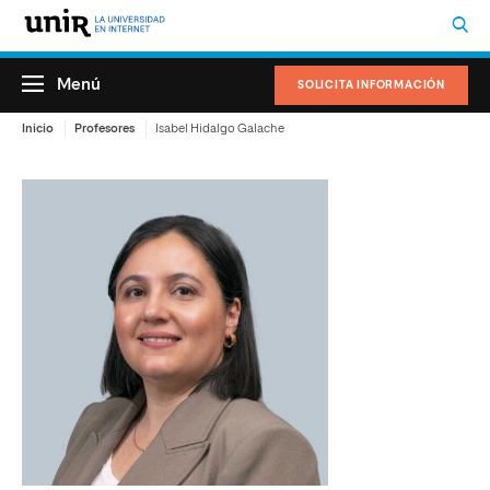
Menú
SOLICITA INFORMACIÓN
Inicio
Profesores
Isabel Hidalgo Galache