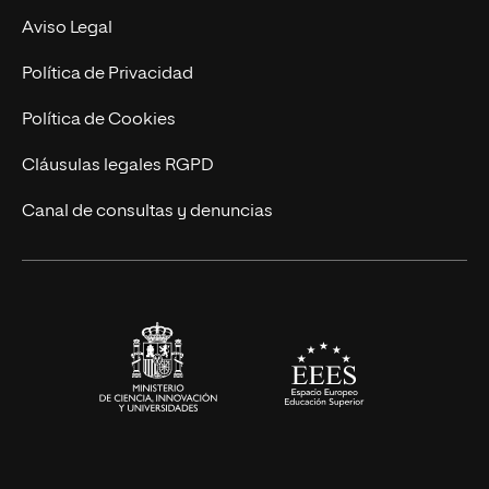
Experto Universitario
Nuestro Equipo
Aviso Legal
Postgrados
Trabaja en UNIR
Política de Privacidad
Cursos Universitarios
Actualidad
Política de Cookies
UNIR Revista
Cláusulas legales RGPD
Eventos
Canal de consultas y denuncias
Alianzas corporativas
Sala de prensa
Contacto