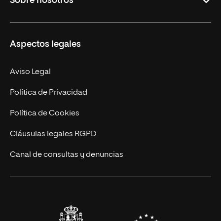
Sobre nosotros
Másteres Oficiales
Másteres Propios
Misión y Valores
Aspectos legales
Doctorados
Facultades
Experto Universitario
Nuestro Equipo
Aviso Legal
Postgrados
Trabaja en UNIR
Política de Privacidad
Cursos Universitarios
Actualidad
Política de Cookies
UNIR Revista
Cláusulas legales RGPD
Eventos
Canal de consultas y denuncias
Alianzas corporativas
Sala de prensa
Contacto