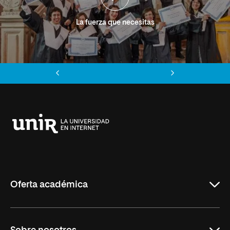
La fuerza que necesitas
Anterior
Siguiente
Universidad
Internacional
de
La
Rioja
Oferta académica
Grados