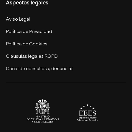
Aspectos legales
Doctorados
Facultades
Experto Universitario
Nuestro Equipo
Aviso Legal
Postgrados
Trabaja en UNIR
Política de Privacidad
Cursos Universitarios
Actualidad
Política de Cookies
UNIR Revista
Cláusulas legales RGPD
Eventos
Canal de consultas y denuncias
Alianzas corporativas
Sala de prensa
Contacto