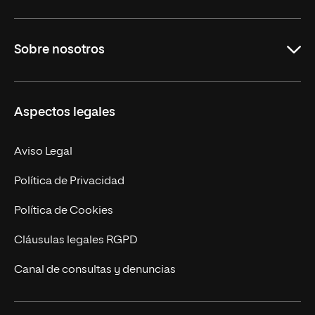
Grados
Sobre nosotros
Másteres Oficiales
Másteres Propios
Misión y Valores
Aspectos legales
Doctorados
Facultades
Experto Universitario
Nuestro Equipo
Aviso Legal
Postgrados
Trabaja en UNIR
Política de Privacidad
Cursos Universitarios
Actualidad
Política de Cookies
UNIR Revista
Cláusulas legales RGPD
Eventos
Canal de consultas y denuncias
Alianzas corporativas