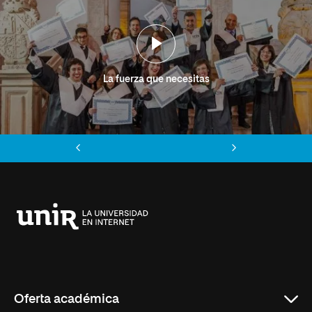
La fuerza que necesitas
Anterior
Siguiente
Universidad
Internacional
de
La
Rioja
Oferta académica