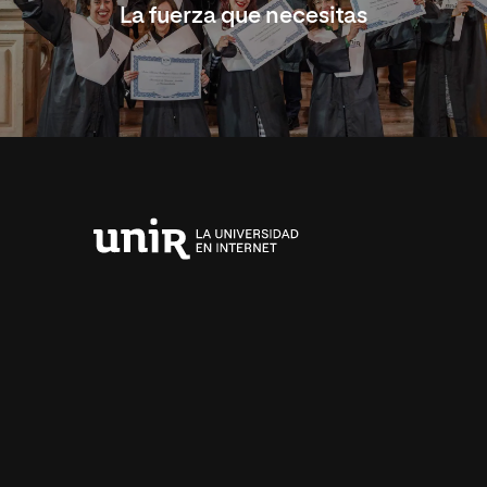
La fuerza que necesitas
Universidad
Internacional
de
La
Rioja