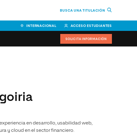
BUSCA UNA TITULACIÓN
INTERNACIONAL
ACCESO ESTUDIANTES
SOLICITA INFORMACIÓN
Facultad de Ciencias de la
Educación y Humanidades
Facultad de Ciencias de la
Salud
goiria
Facultad de Economía y
Empresa
Escuela Superior de Ingeniería
xperiencia en desarrollo, usabilidad web,
y Tecnología (ESIT)
ra y cloud en el sector financiero.
Facultad de Derecho