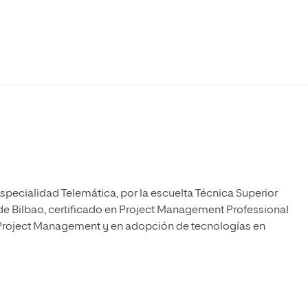
Máster Universitario en Psicopedagogía
olíticas y Relaciones
Acceso universitario para
na de Movilidad
nales
mayores
nacional
Máster Universitario en Atención Temprana y
Desarrollo Infantil
Máster Universitario en Enseñanza de Español
como Lengua Extranjera (ELE)
pecialidad Telemática, por la escuelta Técnica Superior
de Bilbao, certificado en Project Management Professional
 Project Management y en adopción de tecnologías en