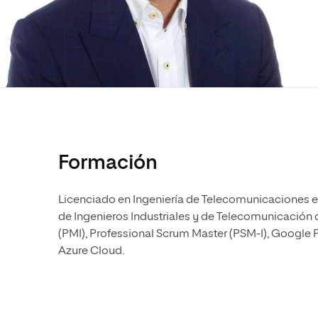
Diseño
Ingeniería y Tecnología
Ciencias P
Escuela de Humanidades
Ofici
Ciencias de la Salud
Diseño
Internacio
Inter
Normas de Organización y
Ciencias Sociales
Ciencias de la Salud
Funcionamiento
Humanidades
Ciencias Sociales
Artes
Humanidades
Música
Artes
Música
Formación
Licenciado en Ingeniería de Telecomunicaciones es
de Ingenieros Industriales y de Telecomunicación 
(PMI), Professional Scrum Master (PSM-I), Google
Azure Cloud.