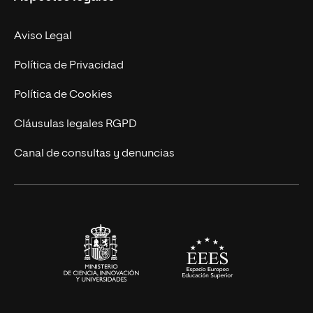
Doctorados
Facultades
Experto Universitario
Nuestro Equipo
Aviso Legal
Postgrados
Trabaja en UNIR
Política de Privacidad
Cursos Universitarios
Actualidad
Política de Cookies
UNIR Revista
Cláusulas legales RGPD
Eventos
Canal de consultas y denuncias
Alianzas corporativas
Sala de prensa
Contacto