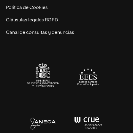
Cursos Universitarios
Actualidad
Política de Cookies
UNIR Revista
Cláusulas legales RGPD
Eventos
Canal de consultas y denuncias
Alianzas corporativas
Sala de prensa
Contacto