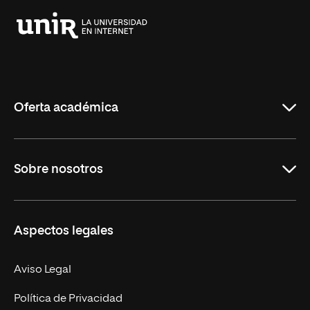
Universidad
Internacional
de
La
Rioja
Oferta académica
Grados
Sobre nosotros
Másteres Oficiales
Másteres Propios
Misión y Valores
Aspectos legales
Doctorados
Facultades
Experto Universitario
Nuestro Equipo
Aviso Legal
Postgrados
Trabaja en UNIR
Política de Privacidad