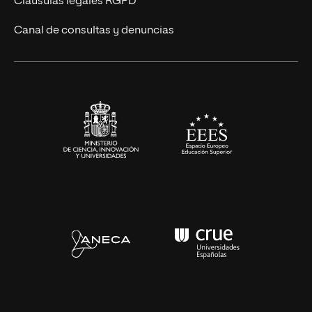
Cláusulas legales RGPD
Eventos
Canal de consultas y denuncias
Alianzas corporativas
Sala de prensa
Contacto