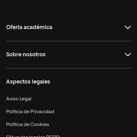
Universidad
Internacional
de
La
Rioja
Oferta académica
Grados
Sobre nosotros
Másteres Oficiales
Másteres Propios
Misión y Valores
Aspectos legales
Doctorados
Facultades
Experto Universitario
Nuestro Equipo
Aviso Legal
Postgrados
Trabaja en UNIR
Política de Privacidad
Cursos Universitarios
Actualidad
Política de Cookies
UNIR Revista