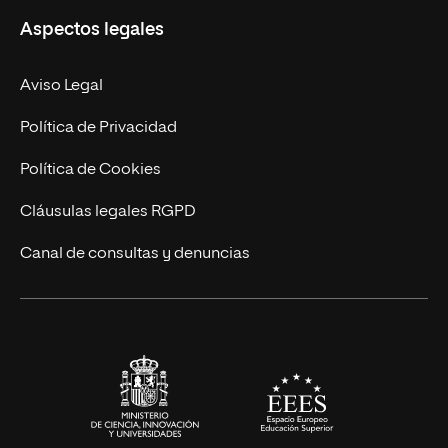
Aspectos legales
Doctorados
Facultades
Experto Universitario
Nuestro Equipo
Aviso Legal
Postgrados
Trabaja en UNIR
Política de Privacidad
Cursos Universitarios
Actualidad
Política de Cookies
UNIR Revista
Cláusulas legales RGPD
Eventos
Canal de consultas y denuncias
Alianzas corporativas
Sala de prensa
Contacto