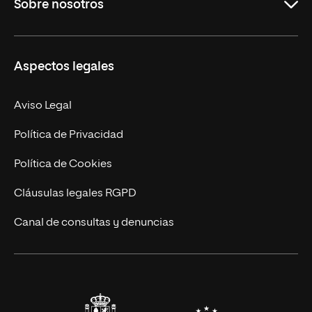
Sobre nosotros
Másteres Oficiales
Másteres Propios
Misión y Valores
Aspectos legales
Doctorados
Facultades
Experto Universitario
Nuestro Equipo
Aviso Legal
Postgrados
Trabaja en UNIR
Política de Privacidad
Cursos Universitarios
Actualidad
Política de Cookies
UNIR Revista
Cláusulas legales RGPD
Eventos
Canal de consultas y denuncias
Alianzas corporativas
Sala de prensa
Contacto