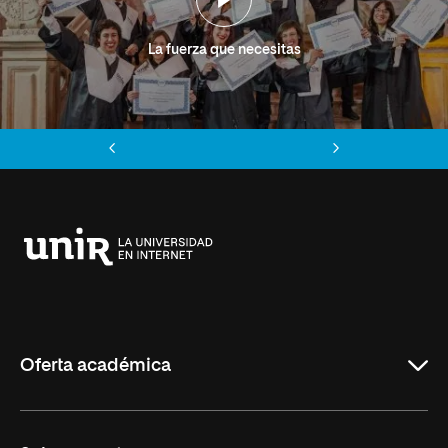
La fuerza que necesitas
Anterior
Siguiente
Universidad
Internacional
de
La
Rioja
Oferta académica
Grados