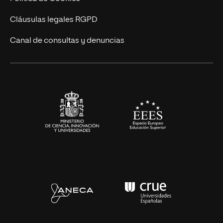
UNIR Revista
Cláusulas legales RGPD
Eventos
Canal de consultas y denuncias
Alianzas corporativas
Sala de prensa
Contacto