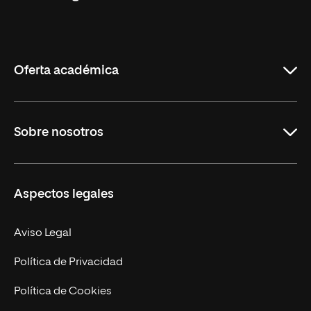
Universidad
Internacional
de
La
Rioja
Oferta académica
Grados
Sobre nosotros
Másteres Oficiales
Másteres Propios
Misión y Valores
Aspectos legales
Doctorados
Facultades
Experto Universitario
Nuestro Equipo
Aviso Legal
Postgrados
Trabaja en UNIR
Política de Privacidad
Cursos Universitarios
Actualidad
Política de Cookies