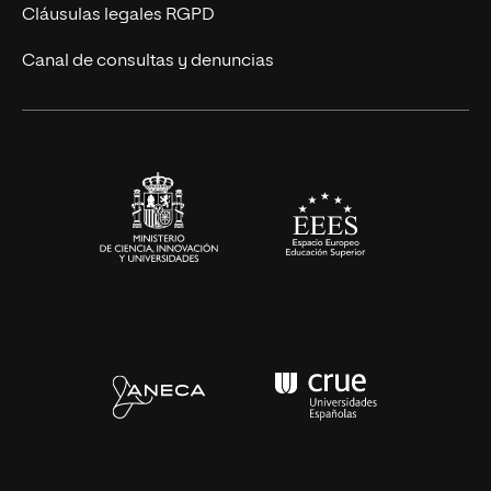
UNIR Revista
Cláusulas legales RGPD
Eventos
Canal de consultas y denuncias
Alianzas corporativas
Sala de prensa
Contacto