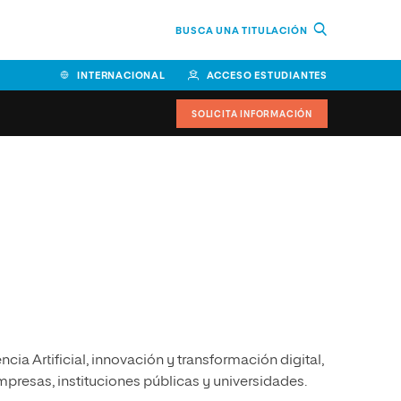
BUSCA UNA TITULACIÓN
INTERNACIONAL
ACCESO ESTUDIANTES
SOLICITA INFORMACIÓN
Facultad de Ciencias de la
Educación y Humanidades
Facultad de Ciencias de la
Salud
Facultad de Economía y
Empresa
Escuela Superior de Ingeniería
cia Artificial, innovación y transformación digital,
y Tecnología (ESIT)
mpresas, instituciones públicas y universidades.
Facultad de Derecho