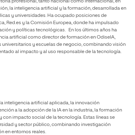
oria profesional, tanto nacional como internacional, en
ón, la inteligencia artificial y la formación, desarrollada en
blicas y universidades. Ha ocupado posiciones de
ca, Red.es y la Comisión Europea, donde ha impulsado
vación y políticas tecnológicas. En los últimos años ha
ncia artificial como director de formación en OdiseIA,
os universitarios y escuelas de negocio, combinando visión
ientado al impacto y al uso responsable de la tecnología.
a inteligencia artificial aplicada, la innovación
nción a la adopción de la IA en la industria, la formación
y con impacto social de la tecnología. Estas líneas se
versidad y sector público, combinando investigación
n en entornos reales.