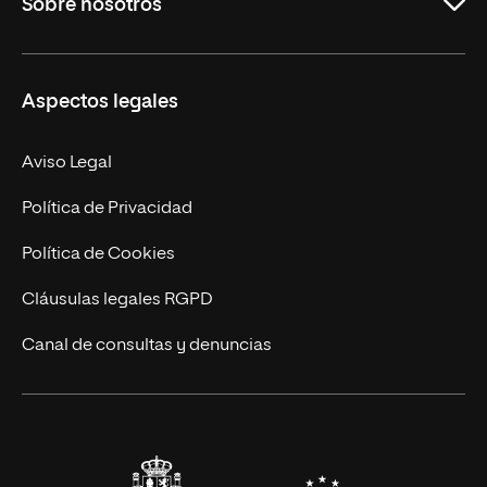
Sobre nosotros
Másteres Oficiales
Másteres Propios
Misión y Valores
Aspectos legales
Doctorados
Facultades
Experto Universitario
Nuestro Equipo
Aviso Legal
Postgrados
Trabaja en UNIR
Política de Privacidad
Cursos Universitarios
Actualidad
Política de Cookies
UNIR Revista
Cláusulas legales RGPD
Eventos
Canal de consultas y denuncias
Alianzas corporativas
Sala de prensa
Contacto