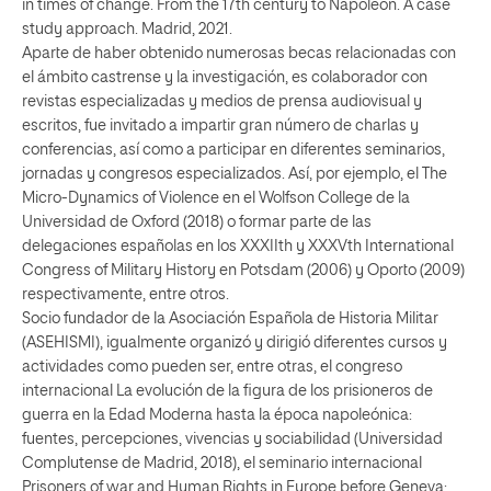
in times of change. From the 17th century to Napoleon. A case
study approach. Madrid, 2021.
Aparte de haber obtenido numerosas becas relacionadas con
el ámbito castrense y la investigación, es colaborador con
revistas especializadas y medios de prensa audiovisual y
escritos, fue invitado a impartir gran número de charlas y
conferencias, así como a participar en diferentes seminarios,
jornadas y congresos especializados. Así, por ejemplo, el The
Micro-Dynamics of Violence en el Wolfson College de la
Universidad de Oxford (2018) o formar parte de las
delegaciones españolas en los XXXIIth y XXXVth International
Congress of Military History en Potsdam (2006) y Oporto (2009)
respectivamente, entre otros.
Socio fundador de la Asociación Española de Historia Militar
(ASEHISMI), igualmente organizó y dirigió diferentes cursos y
actividades como pueden ser, entre otras, el congreso
internacional La evolución de la figura de los prisioneros de
guerra en la Edad Moderna hasta la época napoleónica:
fuentes, percepciones, vivencias y sociabilidad (Universidad
Complutense de Madrid, 2018), el seminario internacional
Prisoners of war and Human Rights in Europe before Geneva: