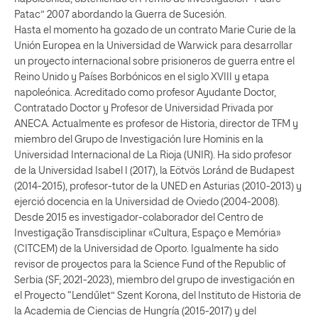
Patac” 2007 abordando la Guerra de Sucesión.
Hasta el momento ha gozado de un contrato Marie Curie de la
Unión Europea en la Universidad de Warwick para desarrollar
un proyecto internacional sobre prisioneros de guerra entre el
Reino Unido y Países Borbónicos en el siglo XVIII y etapa
napoleónica. Acreditado como profesor Ayudante Doctor,
Contratado Doctor y Profesor de Universidad Privada por
ANECA. Actualmente es profesor de Historia, director de TFM y
miembro del Grupo de Investigación Iure Hominis en la
Universidad Internacional de La Rioja (UNIR). Ha sido profesor
de la Universidad Isabel I (2017), la Eötvös Loránd de Budapest
(2014-2015), profesor-tutor de la UNED en Asturias (2010-2013) y
ejerció docencia en la Universidad de Oviedo (2004-2008).
Desde 2015 es investigador-colaborador del Centro de
Investigação Transdisciplinar «Cultura, Espaço e Memória»
(CITCEM) de la Universidad de Oporto. Igualmente ha sido
revisor de proyectos para la Science Fund of the Republic of
Serbia (SF; 2021-2023), miembro del grupo de investigación en
el Proyecto “Lendűlet” Szent Korona, del Instituto de Historia de
la Academia de Ciencias de Hungría (2015-2017) y del