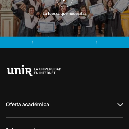
La fuerza que necesitas
Anterior
Siguiente
Universidad
Internacional
de
La
Rioja
Oferta académica
Grados