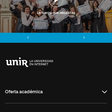
La fuerza que necesitas
Anterior
Siguiente
Universidad
Internacional
de
La
Rioja
Oferta académica
Grados