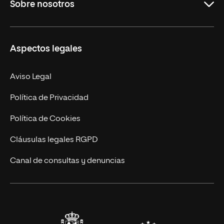
Sobre nosotros
Másteres Oficiales
Másteres Propios
Misión y Valores
Aspectos legales
Doctorados
Facultades
Experto Universitario
Nuestro Equipo
Aviso Legal
Postgrados
Trabaja en UNIR
Política de Privacidad
Cursos Universitarios
Actualidad
Política de Cookies
UNIR Revista
Cláusulas legales RGPD
Eventos
Canal de consultas y denuncias
Alianzas corporativas
Sala de prensa
Contacto