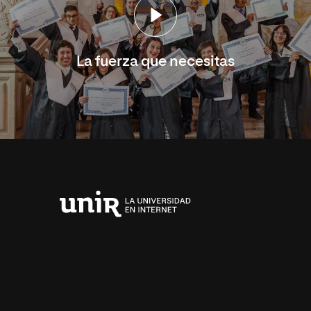
La fuerza que necesitas
Universidad
Internacional
de
La
Rioja