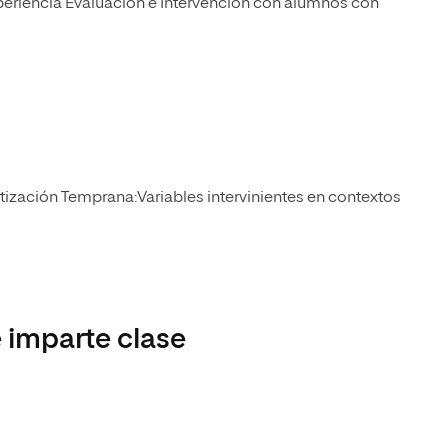
xperiencia Evaluación e Intervención con alumnos con
ización Temprana:Variables intervinientes en contextos
 imparte clase