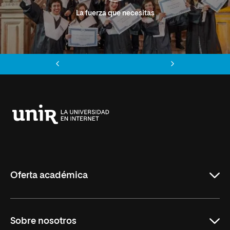
La fuerza que necesitas
Anterior
Siguiente
Universidad
Internacional
de
La
Rioja
Oferta académica
Grados
Sobre nosotros
Másteres Oficiales