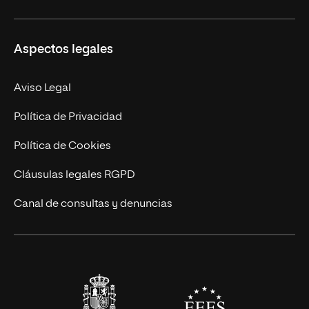
Másteres Propios
Misión y Valores
Aspectos legales
Doctorados
Facultades
Experto Universitario
Nuestro Equipo
Aviso Legal
Postgrados
Trabaja en UNIR
Política de Privacidad
Cursos Universitarios
Actualidad
Política de Cookies
UNIR Revista
Cláusulas legales RGPD
Eventos
Canal de consultas y denuncias
Alianzas corporativas
Sala de prensa
Contacto