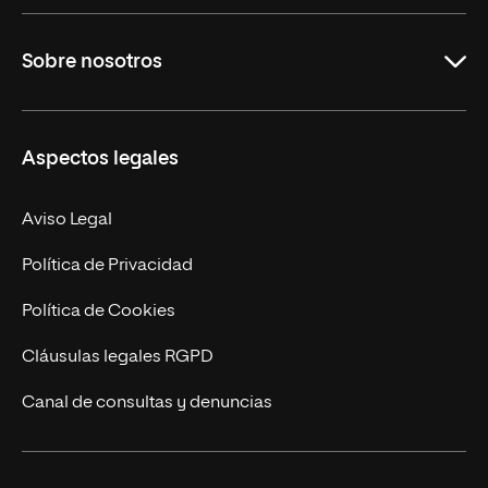
Grados
Sobre nosotros
Másteres Oficiales
Másteres Propios
Misión y Valores
Aspectos legales
Doctorados
Facultades
Experto Universitario
Nuestro Equipo
Aviso Legal
Postgrados
Trabaja en UNIR
Política de Privacidad
Cursos Universitarios
Actualidad
Política de Cookies
UNIR Revista
Cláusulas legales RGPD
Eventos
Canal de consultas y denuncias
Alianzas corporativas