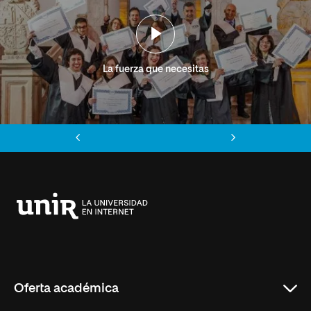
La fuerza que necesitas
Anterior
Siguiente
Universidad
Internacional
de
La
Rioja
Oferta académica