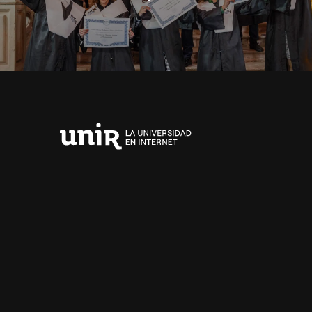
Universidad
Internacional
de
La
Rioja