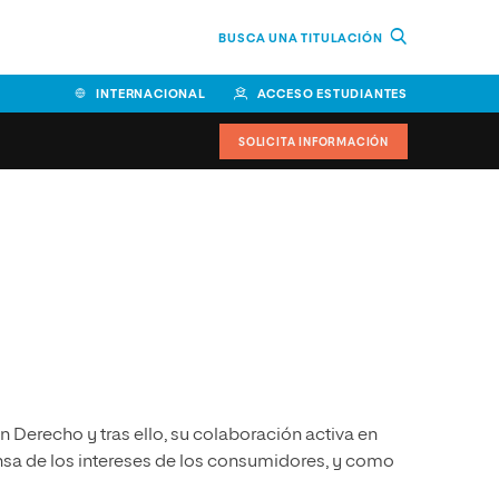
BUSCA UNA TITULACIÓN
INTERNACIONAL
ACCESO ESTUDIANTES
SOLICITA INFORMACIÓN
Facultad de Ciencias de la
Educación y Humanidades
Facultad de Ciencias de la
Salud
Facultad de Economía y
Empresa
en Derecho y tras ello, su colaboración activa en
Escuela Superior de Ingeniería
y Tecnología (ESIT)
a de los intereses de los consumidores, y como
Facultad de Derecho