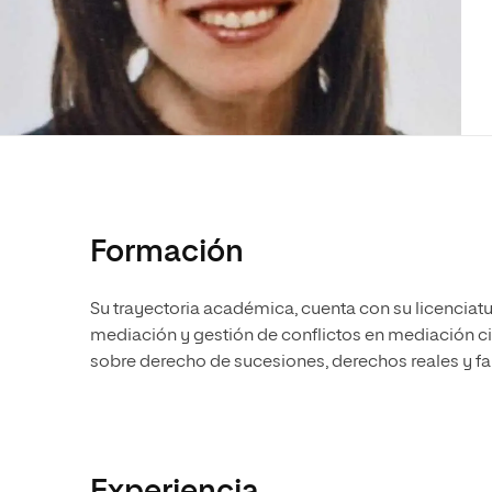
Diseño
Ingeniería y Tecnología
Ciencias P
Escuela de Humanidades
Ofici
Ciencias de la Salud
Diseño
Internacio
Inter
Normas de Organización y
Ciencias Sociales
Ciencias de la Salud
Funcionamiento
Humanidades
Ciencias Sociales
Artes
Humanidades
Música
Artes
Música
Formación
Su trayectoria académica, cuenta con su licenciat
mediación y gestión de conflictos en mediación civ
sobre derecho de sucesiones, derechos reales y fa