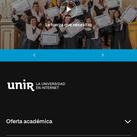
La fuerza que necesitas
Anterior
Siguiente
Universidad
Internacional
de
La
Rioja
Oferta académica