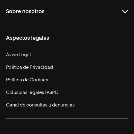
Grados
Sobre nosotros
Másteres Oficiales
Másteres Propios
Misión y Valores
Aspectos legales
Doctorados
Facultades
Experto Universitario
Nuestro Equipo
Aviso Legal
Postgrados
Trabaja en UNIR
Política de Privacidad
Cursos Universitarios
Actualidad
Política de Cookies
UNIR Revista
Cláusulas legales RGPD
Eventos
Canal de consultas y denuncias
Alianzas corporativas
Sala de prensa