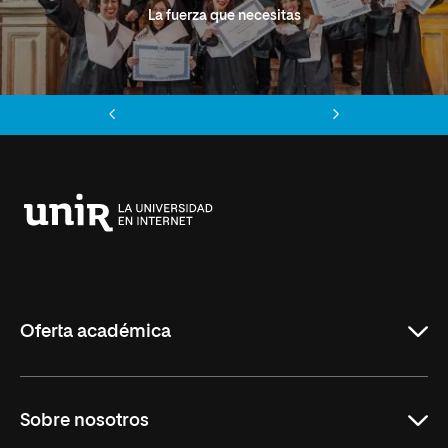
La fuerza que necesitas
Anterior
Siguiente
Universidad
Internacional
de
La
Rioja
Oferta académica
Grados
Sobre nosotros
Másteres Oficiales