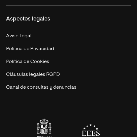
Másteres Propios
Misión y Valores
Aspectos legales
Doctorados
Facultades
Experto Universitario
Nuestro Equipo
Aviso Legal
Postgrados
Trabaja en UNIR
Política de Privacidad
Cursos Universitarios
Actualidad
Política de Cookies
UNIR Revista
Cláusulas legales RGPD
Eventos
Canal de consultas y denuncias
Alianzas corporativas
Sala de prensa
Contacto