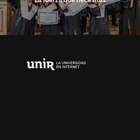
La fuerza que necesitas
Universidad
Internacional
de
La
Rioja