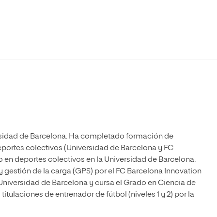
Máster Universitario en Psicopedagogía
olíticas y Relaciones
Acceso universitario para
na de Movilidad
nales
mayores
nacional
Máster Universitario en Atención Temprana y
Desarrollo Infantil
Máster Universitario en Enseñanza de Español
como Lengua Extranjera (ELE)
rsidad de Barcelona. Ha completado formación de
eportes colectivos (Universidad de Barcelona y FC
o en deportes colectivos en la Universidad de Barcelona.
 gestión de la carga (GPS) por el FC Barcelona Innovation
Universidad de Barcelona y cursa el Grado en Ciencia de
tulaciones de entrenador de fútbol (niveles 1 y 2) por la