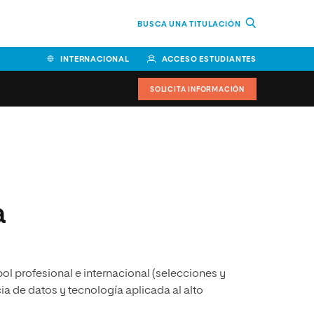
BUSCA UNA TITULACIÓN
INTERNACIONAL
ACCESO ESTUDIANTES
SOLICITA INFORMACIÓN
Facultad de Ciencias de la
Educación y Humanidades
Facultad de Ciencias de la
a
Salud
Facultad de Economía y
Empresa
ol profesional e internacional (selecciones y
Escuela Superior de Ingeniería
y Tecnología (ESIT)
ia de datos y tecnología aplicada al alto
Facultad de Derecho