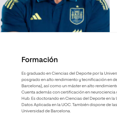
Diseño
Ingeniería y Tecnología
Ciencias P
Escuela de Humanidades
Ofici
Ciencias de la Salud
Diseño
Internacio
Inter
Normas de Organización y
Ciencias Sociales
Ciencias de la Salud
Funcionamiento
Humanidades
Ciencias Sociales
Artes
Humanidades
Música
Artes
Música
Formación
Es graduado en Ciencias del Deporte por la Unive
posgrado en alto rendimiento y tecnificación en d
Barcelona), así como un máster en alto rendimient
Cuenta además con certificación en neurociencia y
Hub. Es doctorando en Ciencias del Deporte en la 
Datos Aplicada en la UOC. También dispone de las ti
Universidad de Barcelona.