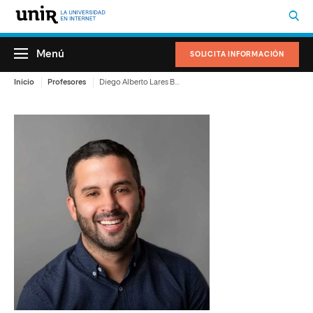
Menú
SOLICITA INFORMACIÓN
Inicio
Profesores
Diego Alberto Lares Barboza