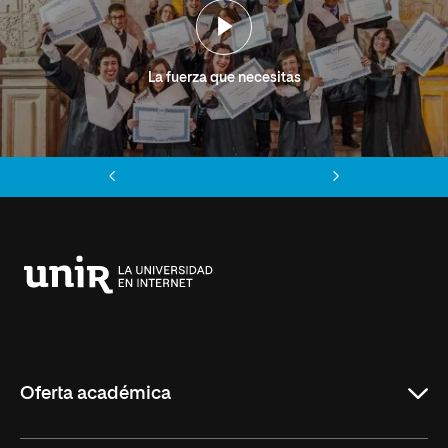
La fuerza que necesitas
Anterior
Siguiente
Universidad
Internacional
de
La
Rioja
Oferta académica