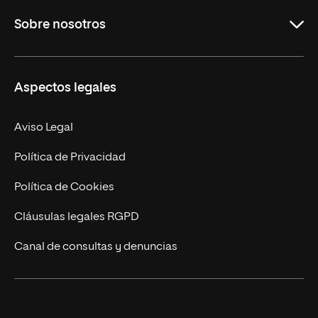
Grados
Sobre nosotros
Másteres Oficiales
Másteres Propios
Misión y Valores
Aspectos legales
Doctorados
Facultades
Experto Universitario
Nuestro Equipo
Aviso Legal
Postgrados
Trabaja en UNIR
Política de Privacidad
Cursos Universitarios
Actualidad
Política de Cookies
UNIR Revista
Cláusulas legales RGPD
Eventos
Canal de consultas y denuncias
Alianzas corporativas
Sala de prensa