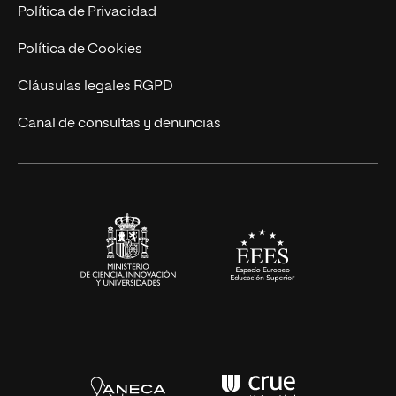
Postgrados
Trabaja en UNIR
Política de Privacidad
Cursos Universitarios
Actualidad
Política de Cookies
UNIR Revista
Cláusulas legales RGPD
Eventos
Canal de consultas y denuncias
Alianzas corporativas
Sala de prensa
Contacto