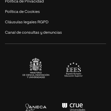
Trabaja en UNIR
Política de Privacidad
Cursos Universitarios
Actualidad
Política de Cookies
UNIR Revista
Cláusulas legales RGPD
Eventos
Canal de consultas y denuncias
Alianzas corporativas
Sala de prensa
Contacto