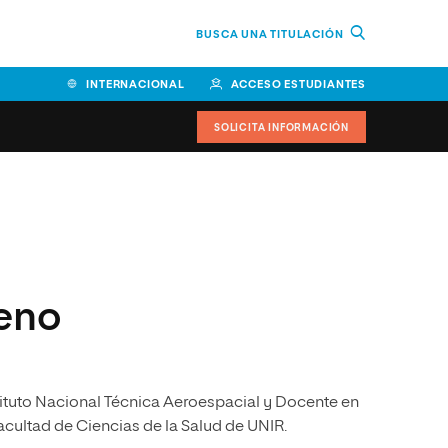
BUSCA UNA TITULACIÓN
INTERNACIONAL
ACCESO ESTUDIANTES
SOLICITA INFORMACIÓN
Facultad de Ciencias de la
Educación y Humanidades
Facultad de Ciencias de la
Salud
eno
Facultad de Economía y
Empresa
Escuela Superior de Ingeniería
stituto Nacional Técnica Aeroespacial y Docente en
y Tecnología (ESIT)
Facultad de Ciencias de la Salud de UNIR.
Facultad de Derecho