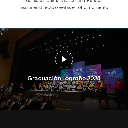
de clases online a la semana. Puedes
asistir en directo o verlas en otro momento
Graduación Logroño 2025