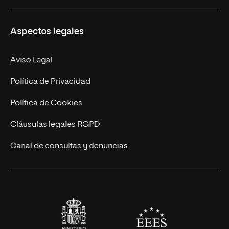
Másteres Propios
Misión y Valores
Aspectos legales
Doctorados
Facultades
Experto Universitario
Nuestro Equipo
Aviso Legal
Postgrados
Trabaja en UNIR
Política de Privacidad
Cursos Universitarios
Actualidad
Política de Cookies
UNIR Revista
Cláusulas legales RGPD
Eventos
Canal de consultas y denuncias
Alianzas corporativas
Sala de prensa
Contacto