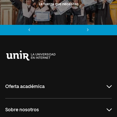
La fuerza que necesitas
Anterior
Siguiente
Universidad
Internacional
de
La
Rioja
Oferta académica
Grados
Sobre nosotros
Másteres Oficiales