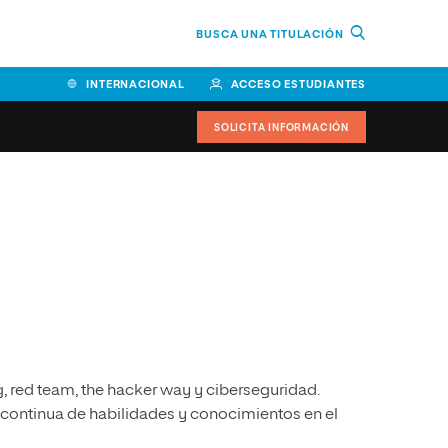
BUSCA UNA TITULACIÓN
INTERNACIONAL
ACCESO ESTUDIANTES
SOLICITA INFORMACIÓN
Facultad de Ciencias de la
Educación y Humanidades
Facultad de Ciencias de la
Salud
Facultad de Economía y
Empresa
, red team, the hacker way y ciberseguridad.
Escuela Superior de Ingeniería
y Tecnología (ESIT)
continua de habilidades y conocimientos en el
Facultad de Derecho