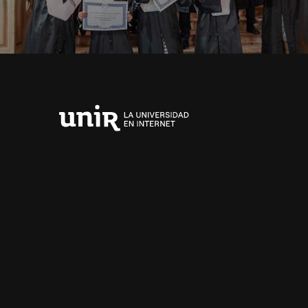
Universidad
Internacional
de
La
Rioja