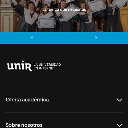
La fuerza que necesitas
Anterior
Siguiente
Universidad
Internacional
de
La
Rioja
Oferta académica
Grados
Sobre nosotros