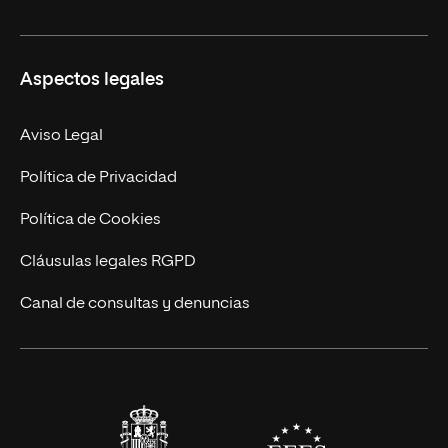
Másteres Oficiales
Másteres Propios
Misión y Valores
Aspectos legales
Doctorados
Facultades
Experto Universitario
Nuestro Equipo
Aviso Legal
Postgrados
Trabaja en UNIR
Política de Privacidad
Cursos Universitarios
Actualidad
Política de Cookies
UNIR Revista
Cláusulas legales RGPD
Eventos
Canal de consultas y denuncias
Alianzas corporativas
Sala de prensa
Contacto