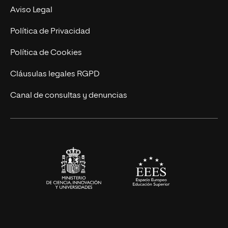
Experto Universitario
Nuestro Equipo
Aviso Legal
Postgrados
Trabaja en UNIR
Política de Privacidad
Cursos Universitarios
Actualidad
Política de Cookies
UNIR Revista
Cláusulas legales RGPD
Eventos
Canal de consultas y denuncias
Alianzas corporativas
Sala de prensa
Contacto