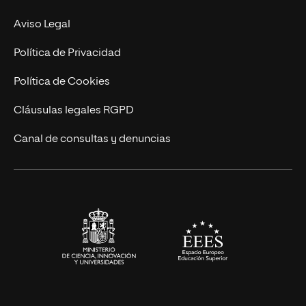
Experto Universitario
Nuestro Equipo
Aviso Legal
Postgrados
Trabaja en UNIR
Política de Privacidad
Cursos Universitarios
Actualidad
Política de Cookies
UNIR Revista
Cláusulas legales RGPD
Eventos
Canal de consultas y denuncias
Alianzas corporativas
Sala de prensa
Contacto