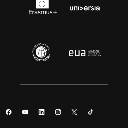
Síguenos
Síguenos
Síguenos
Síguenos
Síguenos
Síguenos
en
en
en
en
en
en
Facebook
YouTube
LinkedIn
Instagram
Twitter
Tiktok