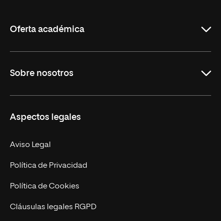
de
La
Rioja
Oferta académica
Grados
Sobre nosotros
Másteres Oficiales
Másteres Propios
Misión y Valores
Aspectos legales
Doctorados
Facultades
Experto Universitario
Nuestro Equipo
Aviso Legal
Postgrados
Trabaja en UNIR
Política de Privacidad
Cursos Universitarios
Actualidad
Política de Cookies
UNIR Revista
Cláusulas legales RGPD