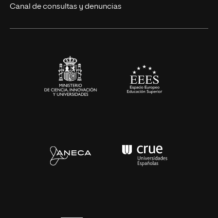
Eventos
Canal de consultas y denuncias
Alianzas corporativas
Sala de prensa
Contacto