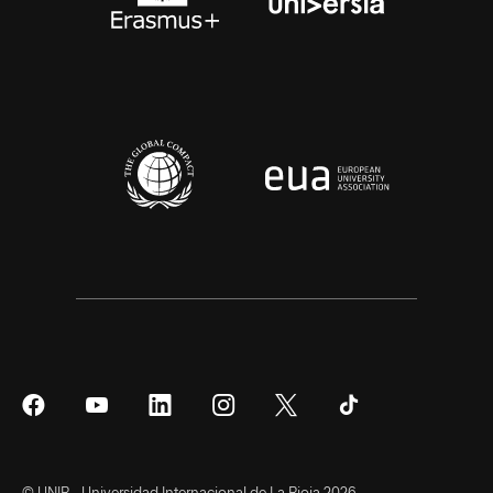
Síguenos
Síguenos
Síguenos
Síguenos
Síguenos
Síguenos
en
en
en
en
en
en
Facebook
YouTube
LinkedIn
Instagram
Twitter
Tiktok