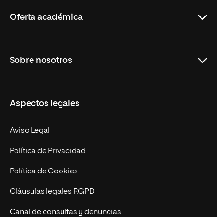
Rioja
Oferta académica
Grados
Sobre nosotros
Másteres Oficiales
Másteres Propios
Misión y Valores
Aspectos legales
Doctorados
Facultades
Experto Universitario
Nuestro Equipo
Aviso Legal
Postgrados
Trabaja en UNIR
Política de Privacidad
Cursos Universitarios
Actualidad
Política de Cookies
UNIR Revista
Cláusulas legales RGPD
Eventos
Canal de consultas y denuncias