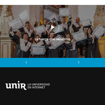
La fuerza que necesitas
Anterior
Siguiente
Universidad
Internacional
de
La