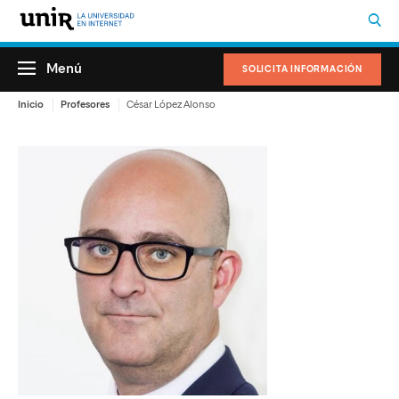
Menú
SOLICITA INFORMACIÓN
Inicio
Profesores
César López Alonso