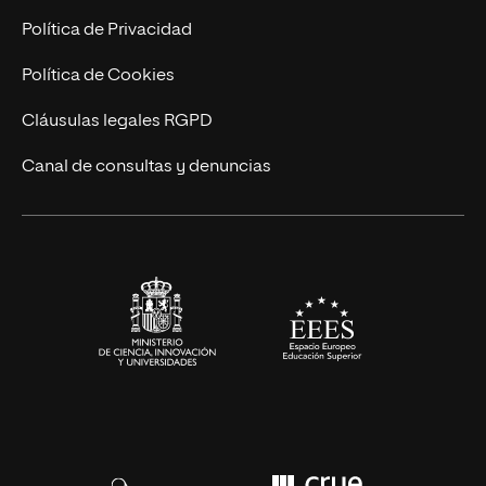
Postgrados
Trabaja en UNIR
Política de Privacidad
Cursos Universitarios
Actualidad
Política de Cookies
UNIR Revista
Cláusulas legales RGPD
Eventos
Canal de consultas y denuncias
Alianzas corporativas
Sala de prensa
Contacto