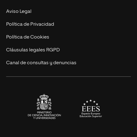
Experto Universitario
Nuestro Equipo
Aviso Legal
Postgrados
Trabaja en UNIR
Política de Privacidad
Cursos Universitarios
Actualidad
Política de Cookies
UNIR Revista
Cláusulas legales RGPD
Eventos
Canal de consultas y denuncias
Alianzas corporativas
Sala de prensa
Contacto