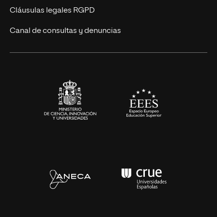
UNIR Revista
Cláusulas legales RGPD
Eventos
Canal de consultas y denuncias
Alianzas corporativas
Sala de prensa
Contacto