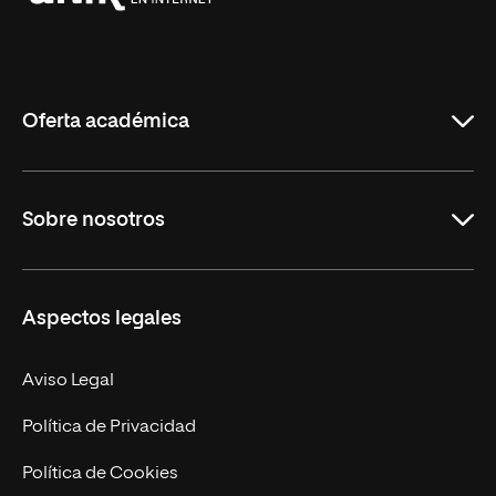
Universidad
Internacional
de
La
Rioja
Oferta académica
Grados
Sobre nosotros
Másteres Oficiales
Másteres Propios
Misión y Valores
Aspectos legales
Doctorados
Facultades
Experto Universitario
Nuestro Equipo
Aviso Legal
Postgrados
Trabaja en UNIR
Política de Privacidad
Cursos Universitarios
Actualidad
Política de Cookies