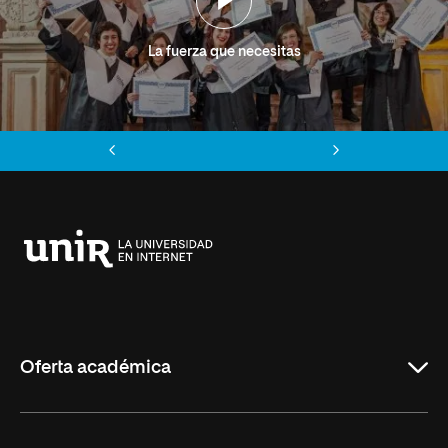
La fuerza que necesitas
Anterior
Siguiente
Universidad
Internacional
de
La
Rioja
Oferta académica
Grados