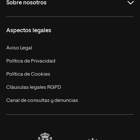
Sobre nosotros
Másteres Oficiales
Másteres Propios
Misión y Valores
Aspectos legales
Doctorados
Facultades
Experto Universitario
Nuestro Equipo
Aviso Legal
Postgrados
Trabaja en UNIR
Política de Privacidad
Cursos Universitarios
Actualidad
Política de Cookies
UNIR Revista
Cláusulas legales RGPD
Eventos
Canal de consultas y denuncias
Alianzas corporativas
Sala de prensa
Contacto