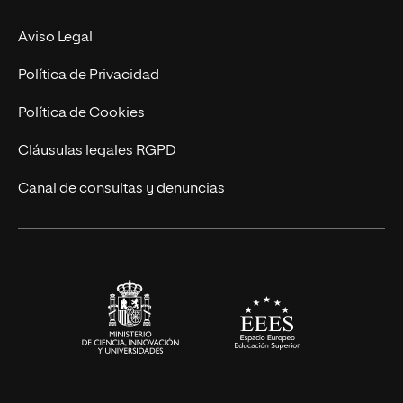
Experto Universitario
Nuestro Equipo
Aviso Legal
Postgrados
Trabaja en UNIR
Política de Privacidad
Cursos Universitarios
Actualidad
Política de Cookies
UNIR Revista
Cláusulas legales RGPD
Eventos
Canal de consultas y denuncias
Alianzas corporativas
Sala de prensa
Contacto