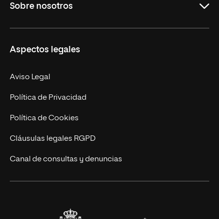
Sobre nosotros
Másteres Oficiales
Másteres Propios
Misión y Valores
Aspectos legales
Doctorados
Facultades
Experto Universitario
Nuestro Equipo
Aviso Legal
Postgrados
Trabaja en UNIR
Política de Privacidad
Cursos Universitarios
Actualidad
Política de Cookies
UNIR Revista
Cláusulas legales RGPD
Eventos
Canal de consultas y denuncias
Alianzas corporativas
Sala de prensa
Contacto