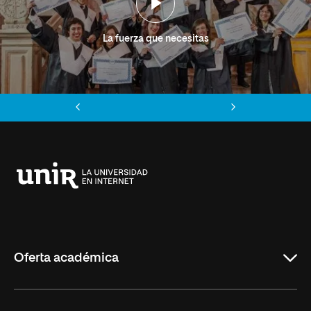
La fuerza que necesitas
Anterior
Siguiente
Universidad
Internacional
de
La
Rioja
Oferta académica
Grados